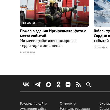
18 ФОТО
Пожар в здании Иргиредмета: фото с
Гибель т
места событий
Сардык в
На месте работают пожарные,
событий 
территория оцеплена.
3 отзыва
6 отзывов
Реклама на сайте
О проекте
Экока
Аудитория сайта
Написать редакции
Сделан