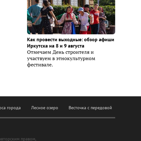
Как провести выходные: обзор афиши
Иркутска на 8 и 9 августа
Отмечаем День строителя и
участвуем в этнокультурном
фестивале.
оса города
Лесное озеро
Весточка с передовой
авторским правом,