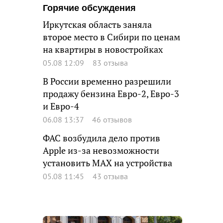
Горячие обсуждения
Иркутская область заняла
второе место в Сибири по ценам
на квартиры в новостройках
05.08 12:09
83 отзыва
В России временно разрешили
продажу бензина Евро-2, Евро-3
и Евро-4
06.08 13:37
46 отзывов
ФАС возбудила дело против
Apple из-за невозможности
установить MAX на устройства
05.08 11:45
43 отзыва