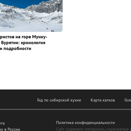
уристов на горе Мунку-
 Бурятии: хронология
и подробности
Гид по сибирской кухне
Карта катков
Гол
Политика конфиденциальности
рта
Сайт содержит материалы, охраняемые 
о в России