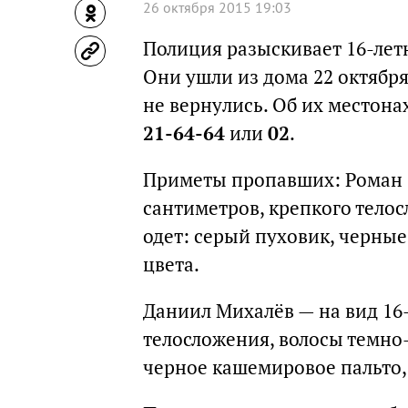
26 октября 2015 19:03
Полиция разыскивает 16-лет
Они ушли из дома 22 октябр
не вернулись. Об их местон
21-64-64
или
02
.
Приметы пропавших: Роман За
сантиметров, крепкого телос
одет: серый пуховик, черны
цвета.
Даниил Михалёв — на вид 16-
телосложения, волосы темно-
черное кашемировое пальто,