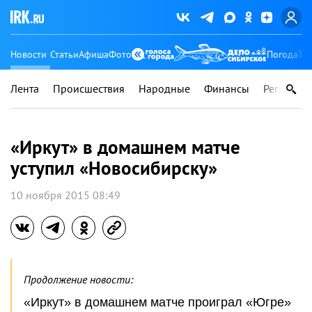
Новости
Статьи
Афиша
Фото
Погода
Ту
Лента
Происшествия
Народные
Финансы
Регионы
«Иркут» в домашнем матче
уступил «Новосибирску»
10 ноября 2015 08:49
Продолжение новости:
«Иркут» в домашнем матче проиграл «Югре»