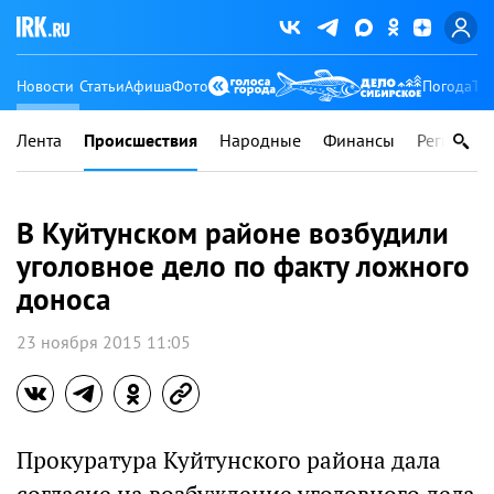
Новости
Статьи
Афиша
Фото
Погода
Ту
Лента
Происшествия
Народные
Финансы
Регионы
В Куйтунском районе возбудили
уголовное дело по факту ложного
доноса
23 ноября 2015 11:05
Прокуратура Куйтунского района дала