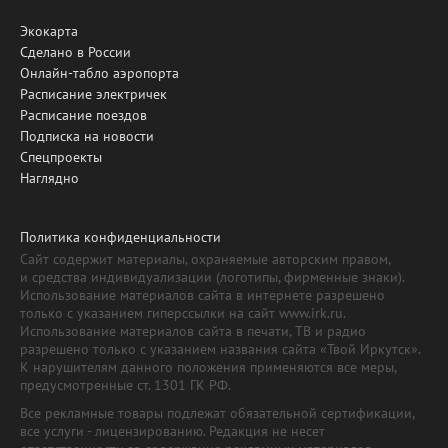
Экокарта
Сделано в России
Онлайн-табло аэропорта
Расписание электричек
Расписание поездов
Подписка на новости
Спецпроекты
Наглядно
Политика конфиденциальности
Сайт содержит материалы, охраняемые авторским правом,
и средства индивидуализации (логотипы, фирменные знаки).
Использование материалов сайта в интернете разрешено
только с указанием гиперссылки на сайт www.irk.ru.
Использование материалов сайта в печати, ТВ и радио
разрешено только с указанием названия сайта «Твой Иркутск».
К нарушителям данного положения применяются все меры,
предусмотренные ст. 1301 ГК РФ.
Все рекламные товары подлежат обязательной сертификации,
все услуги - лицензированию. Редакция не несет