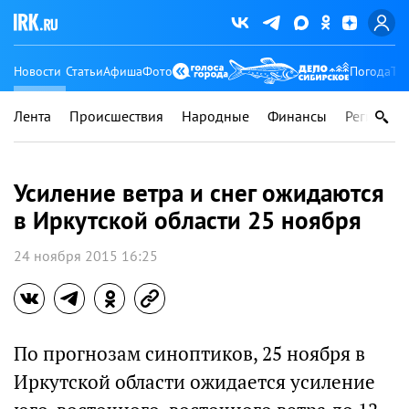
Новости
Статьи
Афиша
Фото
Погода
Ту
Лента
Происшествия
Народные
Финансы
Регионы
Усиление ветра и снег ожидаются
в Иркутской области 25 ноября
24 ноября 2015 16:25
По прогнозам синоптиков, 25 ноября в
Иркутской области ожидается усиление