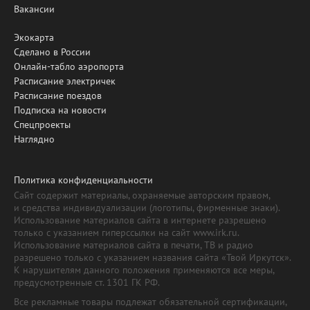
Вакансии
Экокарта
Сделано в России
Онлайн-табло аэропорта
Расписание электричек
Расписание поездов
Подписка на новости
Спецпроекты
Наглядно
Политика конфиденциальности
Сайт содержит материалы, охраняемые авторским правом,
и средства индивидуализации (логотипы, фирменные знаки).
Использование материалов сайта в интернете разрешено
только с указанием гиперссылки на сайт www.irk.ru.
Использование материалов сайта в печати, ТВ и радио
разрешено только с указанием названия сайта «Твой Иркутск».
К нарушителям данного положения применяются все меры,
предусмотренные ст. 1301 ГК РФ.
Все рекламные товары подлежат обязательной сертификации,