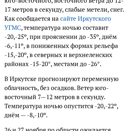
юго-восточного, восточного ветра до 12-
17 метров в секунду, слабые метели, снег.
Как сообщается на
сайте Иркутского
УГМС
, температура ночью составит
-20,-25º, при прояснении до -35º, днём
-6,-11º, в пониженных формах рельефа
-15,-20º, в северных и верхнеленских
районах -15-20°, местами до -26°.
В Иркутске прогнозируют переменную
облачность, без осадков. Ветер юго-
восточный 7—12 метров в секунду.
Температура ночью опустится -20,-22º,
днём — -8,-10º.
26 и 27 ноября по области ожидается