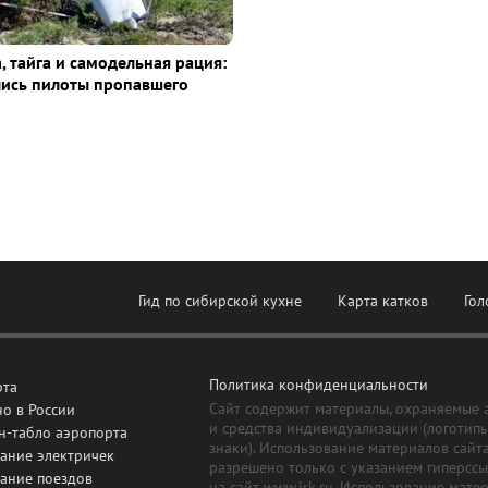
, тайга и самодельная рация:
лись пилоты пропавшего
Гид по сибирской кухне
Карта катков
Гол
Политика конфиденциальности
рта
Сайт содержит материалы, охраняемые 
о в России
и средства индивидуализации (логотип
н-табло аэропорта
знаки). Использование материалов сайт
ание электричек
разрешено только с указанием гиперсс
сание поездов
на сайт www.irk.ru. Использование мате