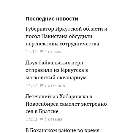
Последние новости
Губернатор Иркутской области и
посол Пакистана обсудили
перспективы сотрудничества
15:11
4 отзыва
Двух байкальских нерп
отправили из Иркутска в
московский океанариум
14:27
5 отзывов
Летевший из Хабаровска в
Новосибирск самолет экстренно
сел в Братске
13:52
3 отзыва
В Боханском районе во время