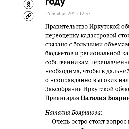
году
25 ноября 2015 12:37
Правительство Иркутской обл
переоценку кадастровой сто
связано с большими объема
бюджетов и региональной ка
собственникам переплаченн
необходима, чтобы в дальне
о неоправданно высоких нал
Заксобрания Иркутской обл
Приангарья
Наталия Бояри
Наталия Бояринова:
— Очень остро стоит вопрос