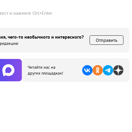
текст и нажмите
Ctrl
+
Enter
ия, чего-то необычного и интересного?
Отправить
 редакцию
Читайте нас на
других площадках!