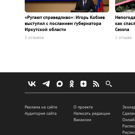
«Ругают справедливо»: Игорь Кобзев
Непогода
выступил с посланием губернатора
как спас
Иркутской области
Cessna
5 отзывов
2 отзыва
Реклама на сайте
О проекте
Экока
Аудитория сайта
Написать редакции
Сделан
Вакансии
Онлай
Распис
Распи