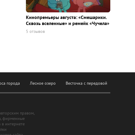
Кинопремьеры августа: «Смешарики.
Сквозь вселенные» и ремейк «Чучела»
5 отзывов
оса города
Лесное озеро
Весточка с передовой
авторским правом,
ы, фирменные
а в интернете
ылки
риалов сайта