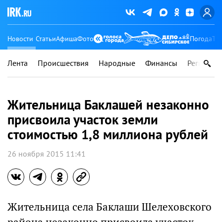
Новости
Статьи
Афиша
Фото
Погода
Ту
Лента
Происшествия
Народные
Финансы
Регионы
Жительница Баклашей незаконно
присвоила участок земли
стоимостью 1,8 миллиона рублей
26 ноября 2015 11:41
Жительница села Баклаши Шелеховского