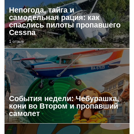
Непогода, тайга и
самодельная рация: как
спаслись пилоты пропавшего
Cessna
1 отзыв
События недели: Чебурашка,
кони во Втором и пропавший
самолет