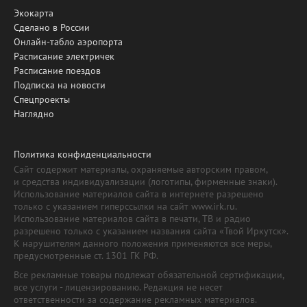
Экокарта
Сделано в России
Онлайн-табло аэропорта
Расписание электричек
Расписание поездов
Подписка на новости
Спецпроекты
Наглядно
Политика конфиденциальности
Сайт содержит материалы, охраняемые авторским правом,
и средства индивидуализации (логотипы, фирменные знаки).
Использование материалов сайта в интернете разрешено
только с указанием гиперссылки на сайт www.irk.ru.
Использование материалов сайта в печати, ТВ и радио
разрешено только с указанием названия сайта «Твой Иркутск».
К нарушителям данного положения применяются все меры,
предусмотренные ст. 1301 ГК РФ.
Все рекламные товары подлежат обязательной сертификации,
все услуги - лицензированию. Редакция не несет
ответственности за содержание рекламных материалов.