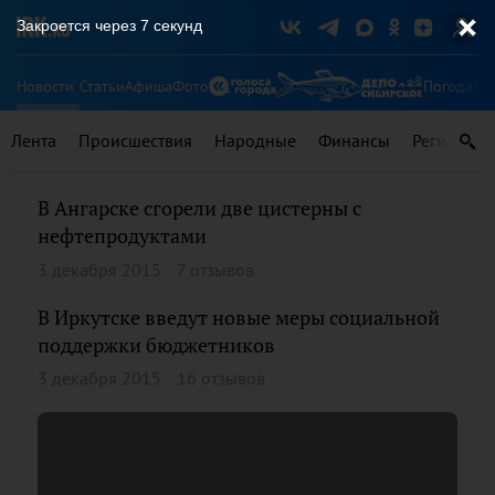
Закроется через
7
секунд
Новости
Статьи
Афиша
Фото
Погода
Ту
Лента
Происшествия
Народные
Финансы
Регионы
В Ангарске сгорели две цистерны с
нефтепродуктами
3 декабря 2015
7 отзывов
В Иркутске введут новые меры социальной
поддержки бюджетников
3 декабря 2015
16 отзывов