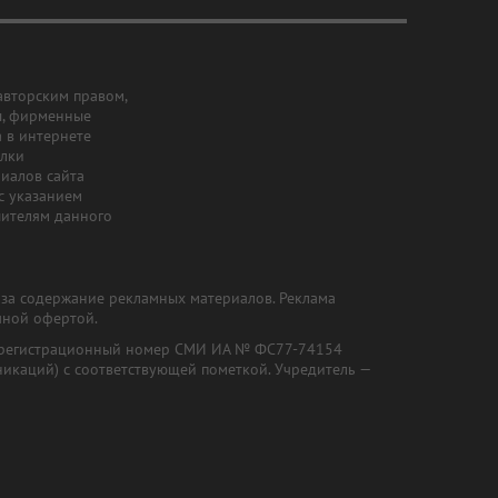
авторским правом,
ы, фирменные
а в интернете
ылки
риалов сайта
с указанием
шителям данного
и за содержание рекламных материалов. Реклама
чной офертой.
") (регистрационный номер СМИ ИА № ФС77-74154
никаций) с соответствующей пометкой. Учредитель —