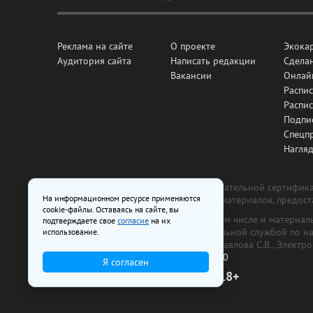
Реклама на сайте
О проекте
Экока
Аудитория сайта
Написать редакции
Сделан
Вакансии
Онлай
Распис
Распи
Подпи
Спецп
Нагля
Все рекламные товары подлежат обязательной сертификац
На информационном ресурсе применяются
изготовлена и размещена на основе материалов, предос
cookie-файлы. Оставаясь на сайте, вы
На сайте www.irk.ru размещаются в том числе и материа
подтверждаете свое
согласие
на их
от 29 октября 2018 г., выдан Федеральной службой по 
использование.
ООО «Ирк.ру». Главный редактор — Павлова С.В., Электр
Телефон редакции:
+7 (3952) 48-88-50
Я согласен
18+
© 2003–2026 IRK.ru Твой Иркутск