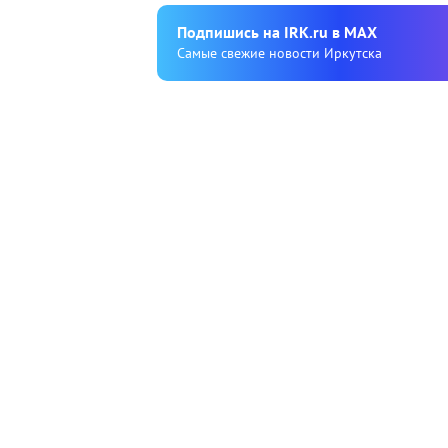
Подпишиcь на IRK.ru в MAX
Cамые свежие новости Иркутска