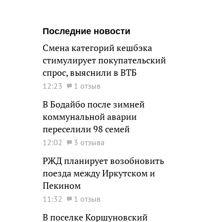
Последние новости
Смена категорий кешбэка
стимулирует покупательский
спрос, выяснили в ВТБ
12:23
1 отзыв
В Бодайбо после зимней
коммунальной аварии
переселили 98 семей
12:02
3 отзыва
РЖД планирует возобновить
поезда между Иркутском и
Пекином
11:32
1 отзыв
В поселке Коршуновский