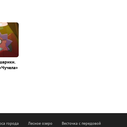
шарики.
«Чучела»
оса города
Лесное озеро
Весточка с передовой