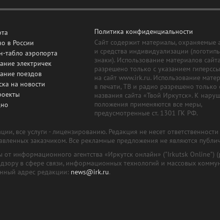
Политика конфиденциальности
рта
Сайт содержит материалы, охраняемые 
о в России
и средства индивидуализации (логотип
н-табло аэропорта
знаки). Использование материалов сайт
ание электричек
разрешено только с указанием гиперсс
сание поездов
на сайт www.irk.ru. Использование мате
ска на новости
в печати, ТВ и радио разрешено только 
роекты
названия сайта «Твой Иркутск». К нару
положения применяются все меры,
дно
предусмотренные ст. 1301 ГК РФ.
ии, все услуги - лицензированию. Редакция не несет ответственност
тавленных заказчиком. Все рекламные предложения не являются публи
лы от информационного агентства «Иркутск онлайн» ("Irkutsk Online
надзору в сфере связи, информационных технологий и массовых комму
онный адрес редакции:
news@irk.ru
.