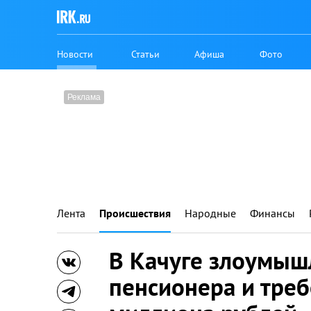
Новости
Статьи
Афиша
Фото
Лента
Происшествия
Народные
Финансы
В Качуге злоумыш
пенсионера и треб