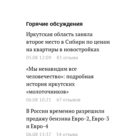
Горячие обсуждения
Иркутская область заняла
второе место в Сибири по ценам
на квартиры в новостройках
05.08 12:09
83 отзыва
«Мы ненавидим все
человечество»: подробная
история иркутских
«молоточников»
06.08 10:21
67 отзывов
В России временно разрешили
продажу бензина Евро-2, Евро-3
и Евро-4
06.08 13:37
54 отзыва