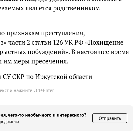
еваемых является родственником
по признакам преступления,
з» части 2 статьи 126 УК РФ «Похищение
орыстных побуждений». В настоящее время
и им меры пресечения.
 СУ СКР по Иркутской области
текст и нажмите
Ctrl
+
Enter
ия, чего-то необычного и интересного?
Отправить
 редакцию