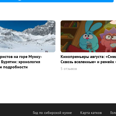
уристов на горе Мунку-
Кинопремьеры августа: «Сме
 Бурятии: хронология
Сквозь вселенные» и ремейк 
и подробности
5 отзывов
Гид по сибирской кухне
Карта катков
Гол