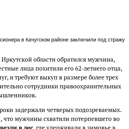
сионера в Качугском районе заключили под стражу
о Иркутской области обратился мужчина,
стные лица похитили его 62-летнего отца,
г, и требуют выкуп в размере более трех
лительно сотрудники правоохранительных
мышленников.
роки задержали четверых подозреваемых.
, что мужчины схватили потерпевшего во
везли в лес
, где удерживали в зимовье в