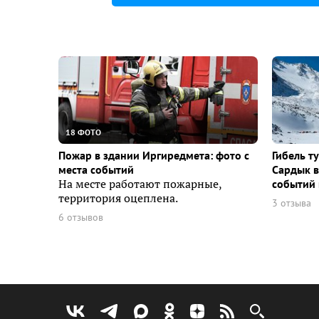
18 ФОТО
Пожар в здании Иргиредмета: фото с
Гибель т
места событий
Сардык в
На месте работают пожарные,
событий 
территория оцеплена.
3 отзыва
6 отзывов