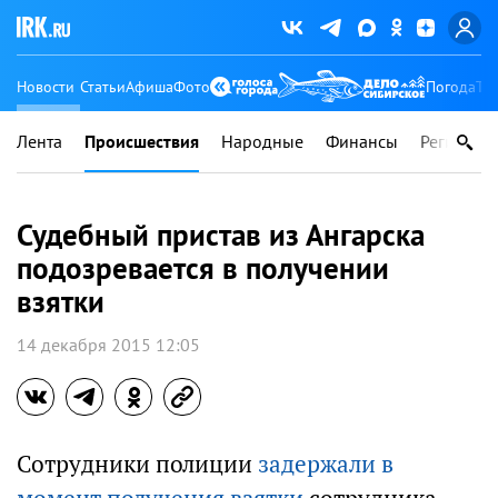
Новости
Статьи
Афиша
Фото
Погода
Ту
Лента
Происшествия
Народные
Финансы
Регионы
Судебный пристав из Ангарска
подозревается в получении
взятки
14 декабря 2015 12:05
Сотрудники полиции
задержали в