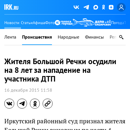
Новости
Статьи
Афиша
Фото
Погода
Ту
Лента
Происшествия
Народные
Финансы
Регионы
Жителя Большой Речки осудили
на 8 лет за нападение на
участника ДТП
16 декабря 2015 11:58
Иркутский районный суд признал жителя