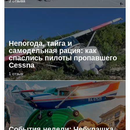
3 отзыва
Непогода, тайга и
самодельная рация: как
спаслись пилоты пропавшего
Cessna
1 отзыв
События недели: Чебурашка,