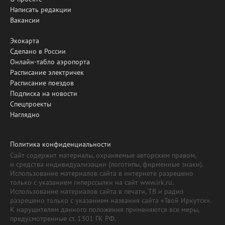
Написать редакции
Вакансии
Экокарта
Сделано в России
Онлайн-табло аэропорта
Расписание электричек
Расписание поездов
Подписка на новости
Спецпроекты
Наглядно
Политика конфиденциальности
Сайт содержит материалы, охраняемые авторским правом,
и средства индивидуализации (логотипы, фирменные знаки).
Использование материалов сайта в интернете разрешено
только с указанием гиперссылки на сайт www.irk.ru.
Использование материалов сайта в печати, ТВ и радио
разрешено только с указанием названия сайта «Твой Иркутск».
К нарушителям данного положения применяются все меры,
предусмотренные ст. 1301 ГК РФ.