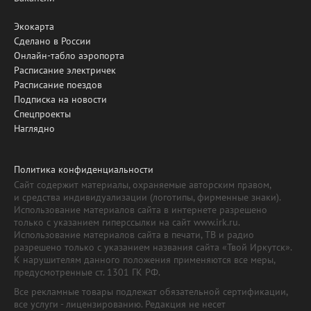
Экокарта
Сделано в России
Онлайн-табло аэропорта
Расписание электричек
Расписание поездов
Подписка на новости
Спецпроекты
Наглядно
Политика конфиденциальности
Сайт содержит материалы, охраняемые авторским правом,
и средства индивидуализации (логотипы, фирменные знаки).
Использование материалов сайта в интернете разрешено
только с указанием гиперссылки на сайт www.irk.ru.
Использование материалов сайта в печати, ТВ и радио
разрешено только с указанием названия сайта «Твой Иркутск».
К нарушителям данного положения применяются все меры,
предусмотренные ст. 1301 ГК РФ.
Все рекламные товары подлежат обязательной сертификации,
все услуги - лицензированию. Редакция не несет