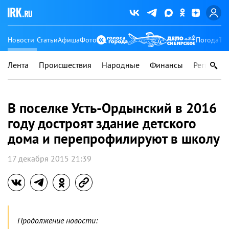
Новости
Статьи
Афиша
Фото
Погода
Ту
Лента
Происшествия
Народные
Финансы
Регионы
В поселке Усть-Ордынский в 2016
году достроят здание детского
дома и перепрофилируют в школу
17 декабря 2015 21:39
Продолжение новости: