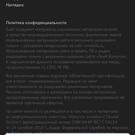
Наглядно
Политика конфиденциальности
Сайт содержит материалы, охраняемые авторским правом,
и средства индивидуализации (логотипы, фирменные знаки).
Использование материалов сайта в интернете разрешено
только с указанием гиперссылки на сайт www.irk.ru.
Использование материалов сайта в печати, ТВ и радио
разрешено только с указанием названия сайта «Твой Иркутск».
К нарушителям данного положения применяются все меры,
предусмотренные ст. 1301 ГК РФ.
Все рекламные товары подлежат обязательной сертификации,
все услуги - лицензированию. Редакция не несет
ответственности за содержание рекламных материалов.
Реклама изготовлена и размещена на основе материалов,
предоставленных заказчиком. Все рекламные предложения не
являются публичной офертой.
На сайте www.irk.ru размещаются в том числе и материалы
от информационного агентства «Иркутск онлайн» ("Irkutsk
Online") (регистрационный номер СМИ ИА № ФС77-74154
от 29 октября 2018 г., выдан Федеральной службой по надзору
в сфере связи, информационных технологий и массовых