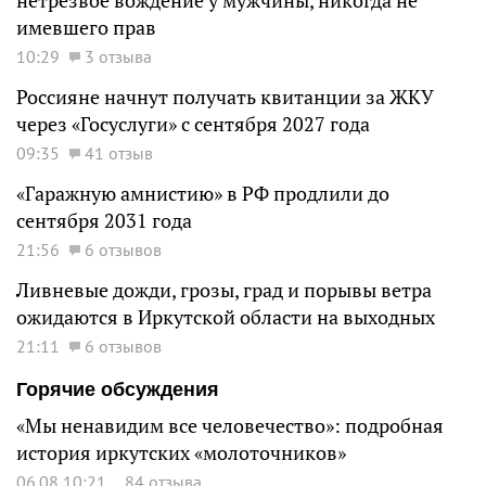
нетрезвое вождение у мужчины, никогда не
имевшего прав
10:29
3 отзыва
Россияне начнут получать квитанции за ЖКУ
через «Госуслуги» с сентября 2027 года
09:35
41 отзыв
«Гаражную амнистию» в РФ продлили до
сентября 2031 года
21:56
6 отзывов
Ливневые дожди, грозы, град и порывы ветра
ожидаются в Иркутской области на выходных
21:11
6 отзывов
Горячие обсуждения
«Мы ненавидим все человечество»: подробная
история иркутских «молоточников»
06.08 10:21
84 отзыва