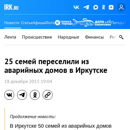
Новости
Статьи
Афиша
Фото
Погода
Ту
Лента
Происшествия
Народные
Финансы
Регионы
25 семей переселили из
аварийных домов в Иркутске
18 декабря 2015 19:04
Продолжение новости:
В Иркутске 50 семей из аварийных домов