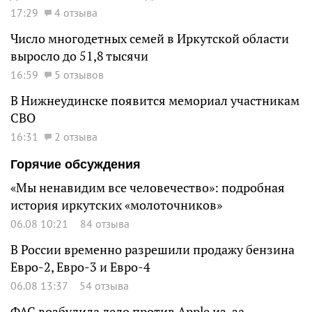
17:29
4 отзыва
Число многодетных семей в Иркутской области
выросло до 51,8 тысячи
16:59
5 отзывов
В Нижнеудинске появится мемориал участникам
СВО
16:31
2 отзыва
Горячие обсуждения
«Мы ненавидим все человечество»: подробная
история иркутских «молоточников»
06.08 10:21
84 отзыва
В России временно разрешили продажу бензина
Евро-2, Евро-3 и Евро-4
06.08 13:37
54 отзыва
ФАС возбудила дело против Apple из-за