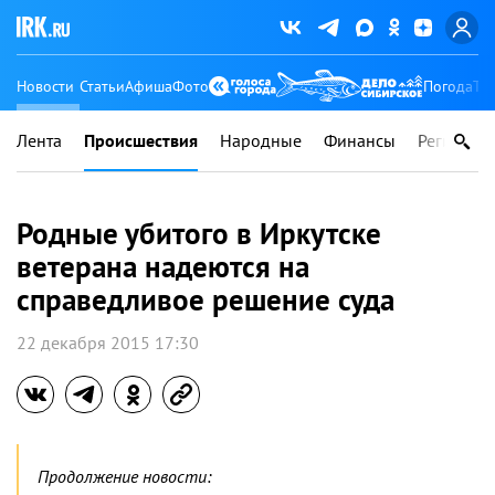
Новости
Статьи
Афиша
Фото
Погода
Ту
Лента
Происшествия
Народные
Финансы
Регионы
Родные убитого в Иркутске
ветерана надеются на
справедливое решение суда
22 декабря 2015 17:30
Продолжение новости: