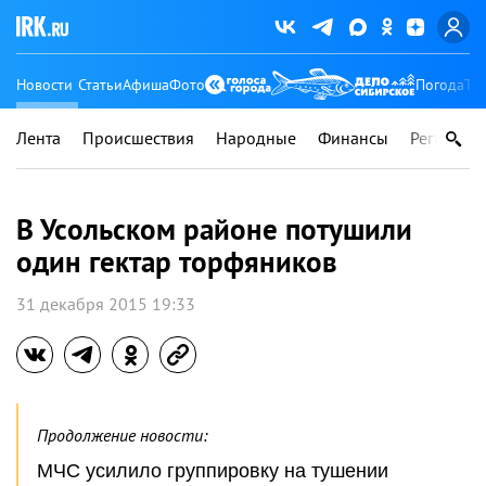
Новости
Статьи
Афиша
Фото
Погода
Ту
Лента
Происшествия
Народные
Финансы
Регионы
В Усольском районе потушили
один гектар торфяников
31 декабря 2015 19:33
Продолжение новости:
МЧС усилило группировку на тушении