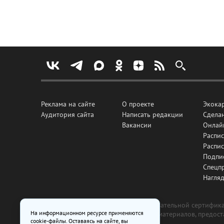
Реклама на сайте
О проекте
Экока
Аудитория сайта
Написать редакции
Сделан
Вакансии
Онлай
Распис
Распи
Подпи
Спецп
Нагля
Все рекламные товары подлежат обязательной сертификац
На информационном ресурсе применяются
изготовлена и размещена на основе материалов, предос
cookie-файлы. Оставаясь на сайте, вы