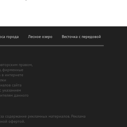
оса города
Лесное озеро
Весточка с передовой
авторским правом,
ы, фирменные
а в интернете
ылки
риалов сайта
с указанием
шителям данного
и за содержание рекламных материалов. Реклама
чной офертой.