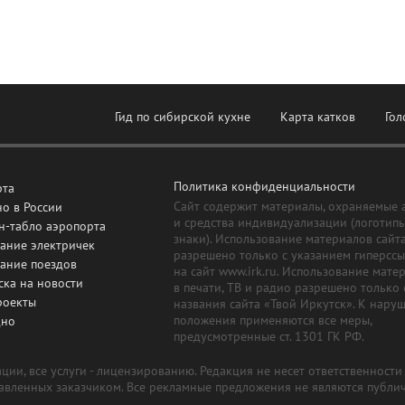
Гид по сибирской кухне
Карта катков
Гол
Политика конфиденциальности
рта
Сайт содержит материалы, охраняемые 
о в России
и средства индивидуализации (логотип
н-табло аэропорта
знаки). Использование материалов сайт
ание электричек
разрешено только с указанием гиперсс
сание поездов
на сайт www.irk.ru. Использование мате
ска на новости
в печати, ТВ и радио разрешено только 
роекты
названия сайта «Твой Иркутск». К нару
положения применяются все меры,
дно
предусмотренные ст. 1301 ГК РФ.
ии, все услуги - лицензированию. Редакция не несет ответственност
тавленных заказчиком. Все рекламные предложения не являются публи