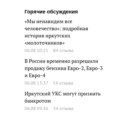
Горячие обсуждения
«Мы ненавидим все
человечество»: подробная
история иркутских
«молоточников»
06.08 10:21
84 отзыва
В России временно разрешили
продажу бензина Евро-2, Евро-3
и Евро-4
06.08 13:37
54 отзыва
Иркутский УКС могут признать
банкротом
06.08 09:36
34 отзыва