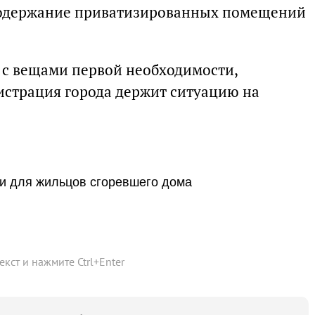
 содержание приватизированных помещений
 с вещами первой необходимости,
страция города держит ситуацию на
и для жильцов сгоревшего дома
текст и нажмите
Ctrl
+
Enter