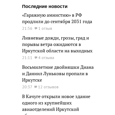
Последние новости
«Гаражную амнистию» в РФ
продлили до сентября 2031 года
21:56
1 отзыв
Ливневые дожди, грозы, град и
порывы ветра ожидаются в
Иркутской области на выходных
21:11
4 отзыва
Восьмилетние двойняшки Диана
и Даниил Луньковы пропали в
Иркутске
20:37
12 отзывов
В Качуге открыли новое здание
одного из крупнейших
авиаотделений Иркутской