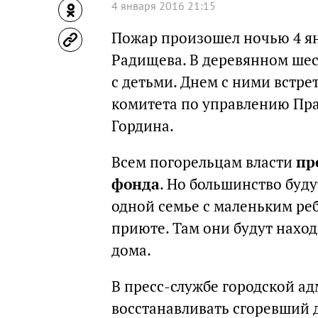
4 января 2016 21:15
Пожар произошел ночью 4 я
Радищева. В деревянном ше
с детьми. Днем с ними встр
комитета по управлению Пр
Гордина.
Всем погорельцам власти
пр
фонда
. Но большинство буду
одной семье с маленьким ре
приюте. Там они будут наход
дома.
В пресс-службе городской а
восстанавливать сгоревший д