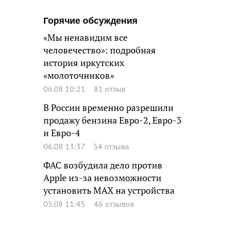
Горячие обсуждения
«Мы ненавидим все
человечество»: подробная
история иркутских
«молоточников»
06.08 10:21
81 отзыв
В России временно разрешили
продажу бензина Евро-2, Евро-3
и Евро-4
06.08 13:37
54 отзыва
ФАС возбудила дело против
Apple из-за невозможности
установить MAX на устройства
05.08 11:45
46 отзывов