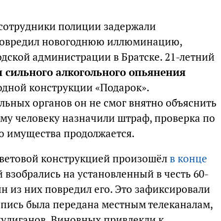
 сотрудники полиции задержали
повредил новогоднюю иллюминацию,
одской администрации в Братске. 21-летний
и сильного алкогольного опьянения
одной конструкции «Подарок».
ьных органов он не смог внятно объяснить
ому человеку назначили штраф, проверка по
о имущества продолжается.
световой конструкцией произошёл
в конце
 взобрались на установленный в честь 60-
ин из них повредил его. Это зафиксировали
пись была передана местным телеканалам,
хулиганов. Виновных привлекли к