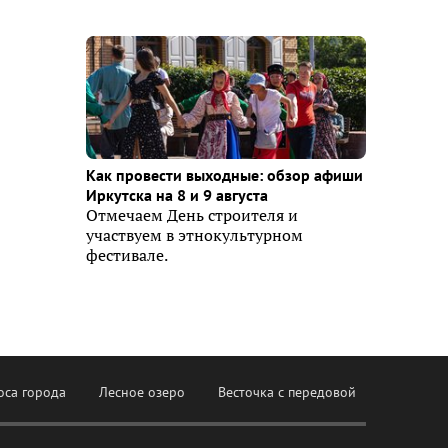
Как провести выходные: обзор афиши
Иркутска на 8 и 9 августа
Отмечаем День строителя и
участвуем в этнокультурном
фестивале.
оса города
Лесное озеро
Весточка с передовой