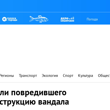
Погода
Регионы
Транспорт
Экология
Спорт
Культура
Общес
али повредившего
струкцию вандала