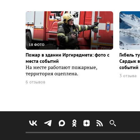
18 ФОТО
Пожар в здании Иргиредмета: фото с
Гибель т
места событий
Сардык в
На месте работают пожарные,
событий 
территория оцеплена.
3 отзыва
6 отзывов