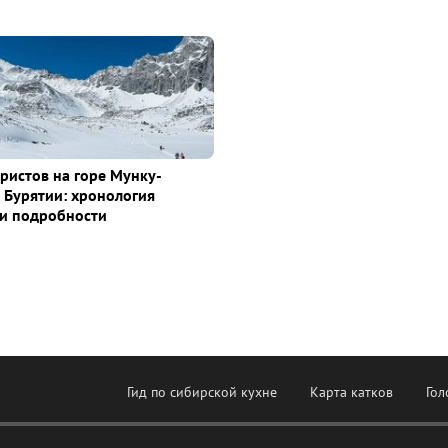
уристов на горе Мунку-
 Бурятии: хронология
и подробности
Гид по сибирской кухне
Карта катков
Гол