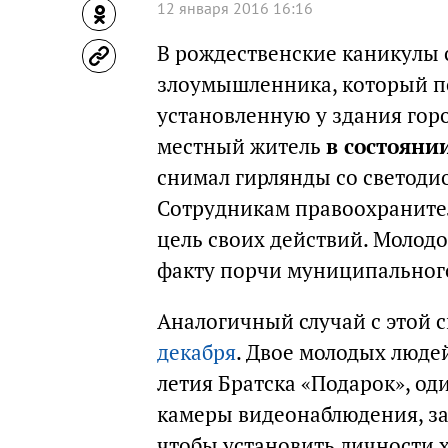
12 января 2016 16:16
В рождественские каникулы
злоумышленника, который 
установленную у здания гор
местный житель
в состояни
снимал гирлянды со светоди
Сотрудникам правоохранител
цель своих действий. Молод
факту порчи муниципальног
Аналогичный случай с этой 
декабря
. Двое молодых людей
летия Братска «Подарок», од
камеры видеонаблюдения, за
чтобы установить личности 