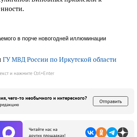
енности.
аемого в порче новогодней иллюминации
ы
ГУ МВД России по Иркутской области
текст и нажмите
Ctrl
+
Enter
ия, чего-то необычного и интересного?
Отправить
 редакцию
Читайте нас на
других площадках!