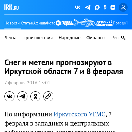
Новости
Статьи
Афиша
Фото
Погода
Ту
Лента
Происшествия
Народные
Финансы
Регионы
Снег и метели прогнозируют в
Иркутской области 7 и 8 февраля
7 февраля 2016 13:01
По информации
Иркутского УГМС
, 7
февраля в западных и центральных