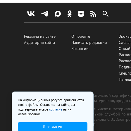
Реклама на сайте
О проекте
Экока
Аудитория сайта
Написать редакции
Сделан
Вакансии
Онлай
Распис
Распи
Подпи
Спецп
Нагля
Все рекламные товары подлежат обязательной сертификац
На информационном ресурсе применяются
изготовлена и размещена на основе материалов, предос
cookie-файлы. Оставаясь на сайте, вы
На сайте www.irk.ru размещаются в том числе и материа
подтверждаете свое
согласие
на их
от 29 октября 2018 г., выдан Федеральной службой по 
использование.
ООО «Ирк.ру». Главный редактор — Павлова С.В., Электр
Телефон редакции:
+7 (3952) 48-88-50
Я согласен