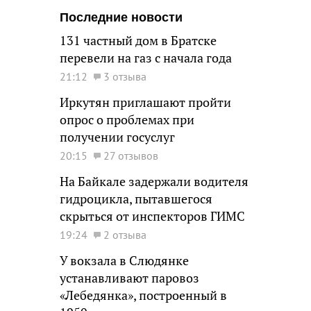
Последние новости
131 частный дом в Братске
перевели на газ с начала года
21:12
3 отзыва
Иркутян приглашают пройти
опрос о проблемах при
получении госуслуг
20:15
27 отзывов
На Байкале задержали водителя
гидроцикла, пытавшегося
скрыться от инспекторов ГИМС
19:24
2 отзыва
У вокзала в Слюдянке
устанавливают паровоз
«Лебедянка», построенный в