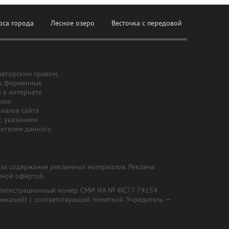
оса города
Лесное озеро
Весточка с передовой
авторским правом,
ы, фирменные
а в интернете
ылки
риалов сайта
с указанием
шителям данного
и за содержание рекламных материалов. Реклама
чной офертой.
") (регистрационный номер СМИ ИА № ФС77-74154
никаций) с соответствующей пометкой. Учредитель —