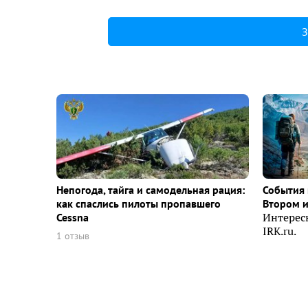
З
Непогода, тайга и самодельная рация:
События 
как спаслись пилоты пропавшего
Втором 
Cessna
Интерес
IRK.ru.
1 отзыв