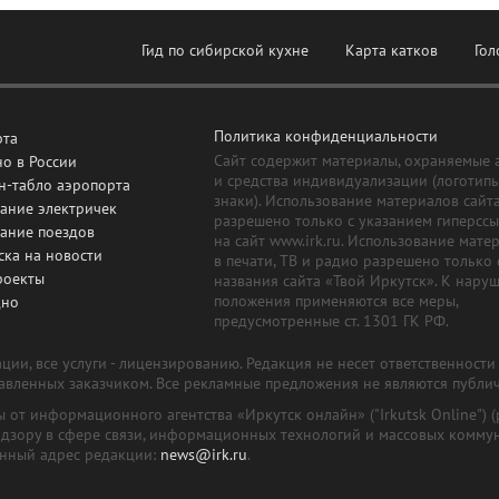
Гид по сибирской кухне
Карта катков
Гол
Политика конфиденциальности
рта
Сайт содержит материалы, охраняемые 
о в России
и средства индивидуализации (логотип
н-табло аэропорта
знаки). Использование материалов сайт
ание электричек
разрешено только с указанием гиперсс
сание поездов
на сайт www.irk.ru. Использование мате
ска на новости
в печати, ТВ и радио разрешено только 
роекты
названия сайта «Твой Иркутск». К нару
положения применяются все меры,
дно
предусмотренные ст. 1301 ГК РФ.
ии, все услуги - лицензированию. Редакция не несет ответственност
тавленных заказчиком. Все рекламные предложения не являются публи
лы от информационного агентства «Иркутск онлайн» ("Irkutsk Online
надзору в сфере связи, информационных технологий и массовых комму
онный адрес редакции:
news@irk.ru
.