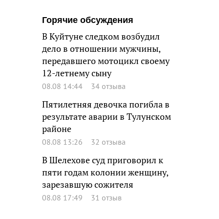
Горячие обсуждения
В Куйтуне следком возбудил
дело в отношении мужчины,
передавшего мотоцикл своему
12-летнему сыну
08.08 14:44
34 отзыва
Пятилетняя девочка погибла в
результате аварии в Тулунском
районе
08.08 13:26
32 отзыва
В Шелехове суд приговорил к
пяти годам колонии женщину,
зарезавшую сожителя
08.08 17:49
31 отзыв