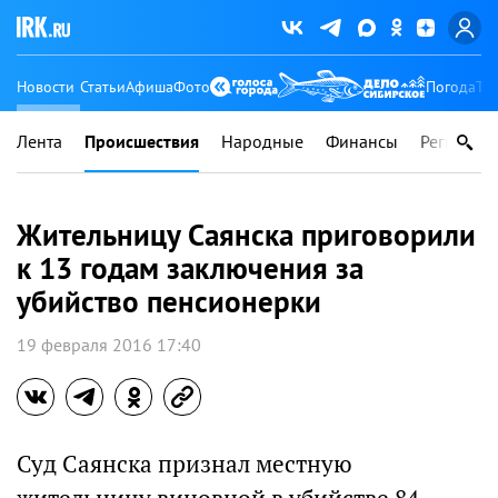
Новости
Статьи
Афиша
Фото
Погода
Ту
Лента
Происшествия
Народные
Финансы
Регионы
Жительницу Саянска приговорили
к 13 годам заключения за
убийство пенсионерки
19 февраля 2016 17:40
Суд Саянска признал местную