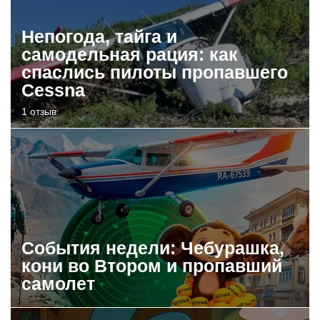
Непогода, тайга и
самодельная рация: как
спаслись пилоты пропавшего
Cessna
1 отзыв
События недели: Чебурашка,
кони во Втором и пропавший
самолет