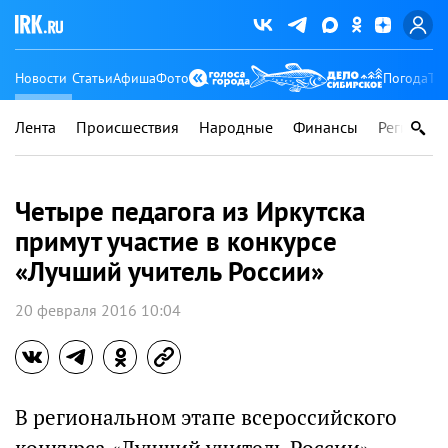
Новости
Статьи
Афиша
Фото
Погода
Ту
Лента
Происшествия
Народные
Финансы
Регионы
Четыре педагога из Иркутска
примут участие в конкурсе
«Лучший учитель России»
20 февраля 2016 10:04
В региональном этапе всероссийского