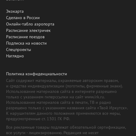
Экокарта
Сделано в России
Онлайн-табло аэропорта
Расписание электричек
Расписание поездов
Подписка на новости
Спецпроекты
Наглядно
Политика конфиденциальности
Сайт содержит материалы, охраняемые авторским правом,
и средства индивидуализации (логотипы, фирменные знаки).
Использование материалов сайта в интернете разрешено
только с указанием гиперссылки на сайт www.irk.ru.
Использование материалов сайта в печати, ТВ и радио
разрешено только с указанием названия сайта «Твой Иркутск».
К нарушителям данного положения применяются все меры,
предусмотренные ст. 1301 ГК РФ.
Все рекламные товары подлежат обязательной сертификации,
все услуги - лицензированию. Редакция не несет