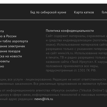
Гид по сибирской кухне
Карта катков
Гол
Политика конфиденциальности
рта
Сайт содержит материалы, охраняемые 
о в России
и средства индивидуализации (логотип
н-табло аэропорта
знаки). Использование материалов сайт
ание электричек
разрешено только с указанием гиперсс
сание поездов
на сайт www.irk.ru. Использование мате
ска на новости
в печати, ТВ и радио разрешено только 
роекты
названия сайта «Твой Иркутск». К нару
положения применяются все меры,
дно
предусмотренные ст. 1301 ГК РФ.
ии, все услуги - лицензированию. Редакция не несет ответственност
тавленных заказчиком. Все рекламные предложения не являются публи
лы от информационного агентства «Иркутск онлайн» ("Irkutsk Online
надзору в сфере связи, информационных технологий и массовых комму
онный адрес редакции:
news@irk.ru
.