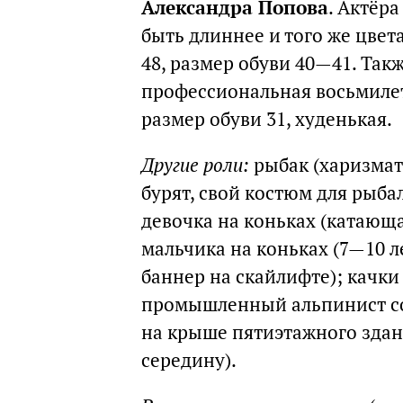
Александра Попова
. Актёр
быть длиннее и того же цвет
48, размер обуви 40—41. Так
профессиональная восьмилет
размер обуви 31, худенькая.
Другие роли:
рыбак (харизмат
бурят, свой костюм для рыба
девочка на коньках (катающа
мальчика на коньках (7—10 л
баннер на скайлифте); качки 
промышленный альпинист со
на крыше пятиэтажного здани
середину).