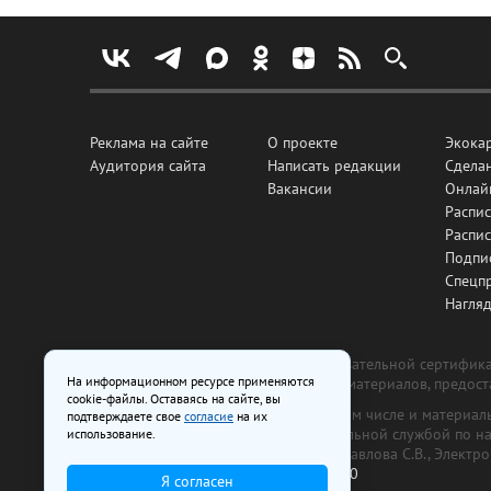
Реклама на сайте
О проекте
Экока
Аудитория сайта
Написать редакции
Сделан
Вакансии
Онлай
Распис
Распи
Подпи
Спецп
Нагля
Все рекламные товары подлежат обязательной сертификац
На информационном ресурсе применяются
изготовлена и размещена на основе материалов, предос
cookie-файлы. Оставаясь на сайте, вы
На сайте www.irk.ru размещаются в том числе и материа
подтверждаете свое
согласие
на их
от 29 октября 2018 г., выдан Федеральной службой по 
использование.
ООО «Ирк.ру». Главный редактор — Павлова С.В., Электр
Телефон редакции:
+7 (3952) 48-88-50
Я согласен