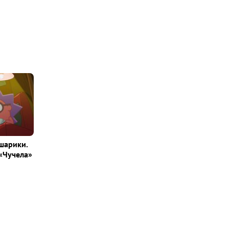
шарики.
«Чучела»