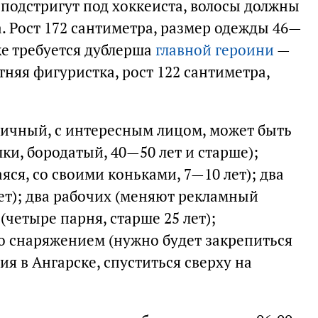
а подстригут под хоккеиста, волосы должны
а. Рост 172 сантиметра, размер одежды 46—
же требуется дублерша
главной героини
—
няя фигуристка, рост 122 сантиметра,
ичный, с интересным лицом, может быть
лки, бородатый, 40—50 лет и старше);
яся, со своими коньками, 7—10 лет); два
ет); два рабочих (меняют рекламный
(четыре парня, старше 25 лет);
 снаряжением (нужно будет закрепиться
я в Ангарске, спуститься сверху на