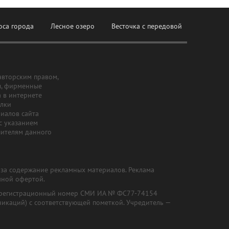
оса города
Лесное озеро
Весточка с передовой
авторским правом,
ы, фирменные
а в интернете
ылки
риалов сайта
с указанием
шителям данного
и за содержание рекламных материалов. Реклама
чной офертой.
") (регистрационный номер СМИ ИА № ФС77-74154
никаций) с соответствующей пометкой. Учредитель —