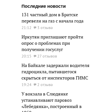
Последние новости
131 частный дом в Братске
перевели на газ с начала года
21:12
3 отзыва
Иркутян приглашают пройти
опрос о проблемах при
получении госуслуг
20:15
27 отзывов
На Байкале задержали водителя
гидроцикла, пытавшегося
скрыться от инспекторов ГИМС
19:24
2 отзыва
У вокзала в Слюдянке
устанавливают паровоз
«Лебедянка», построенный в