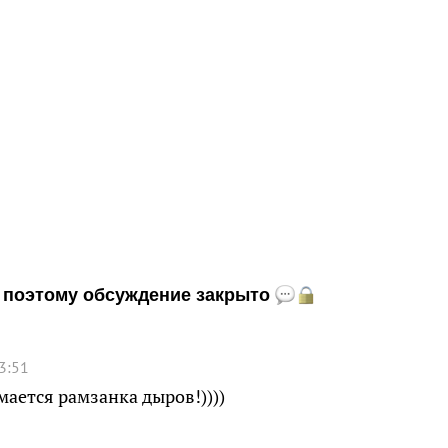
и, поэтому обсуждение закрыто
3:51
мается рамзанка дыров!))))