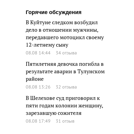
Горячие обсуждения
В Куйтуне следком возбудил
дело в отношении мужчины,
передавшего мотоцикл своему
12-летнему сыну
08.08 14:44
34 отзыва
Пятилетняя девочка погибла в
результате аварии в Тулунском
районе
08.08 13:26
32 отзыва
В Шелехове суд приговорил к
пяти годам колонии женщину,
зарезавшую сожителя
08.08 17:49
31 отзыв