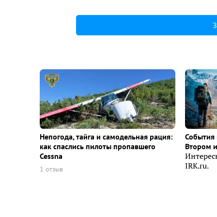
З
Непогода, тайга и самодельная рация:
События 
как спаслись пилоты пропавшего
Втором 
Cessna
Интерес
IRK.ru.
1 отзыв