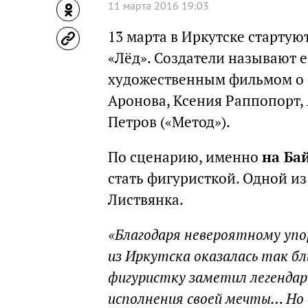
11 марта 2016 19:03
13 марта в Иркутске старту
«Лёд». Создатели называют
художественным фильмом о 
Аронова, Ксения Раппопорт, 
Петров («Метод»).
По сценарию, именно
на Ба
стать фигуристкой. Одной и
Листвянка.
«Благодаря невероятному упо
из Иркутска оказалась так б
фигуристку заметил легендарн
исполнения своей мечты… Но 