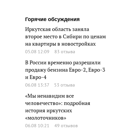
Горячие обсуждения
Иркутская область заняла
второе место в Сибири по ценам
на квартиры в новостройках
05.08 12:09
83 отзыва
В России временно разрешили
продажу бензина Евро-2, Евро-3
и Евро-4
06.08 13:37
53 отзыва
«Мы ненавидим все
человечество»: подробная
история иркутских
«молоточников»
06.08 10:21
49 отзывов