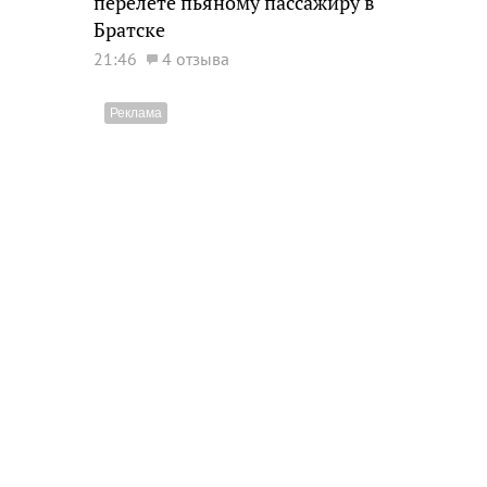
перелете пьяному пассажиру в
Братске
21:46
4 отзыва