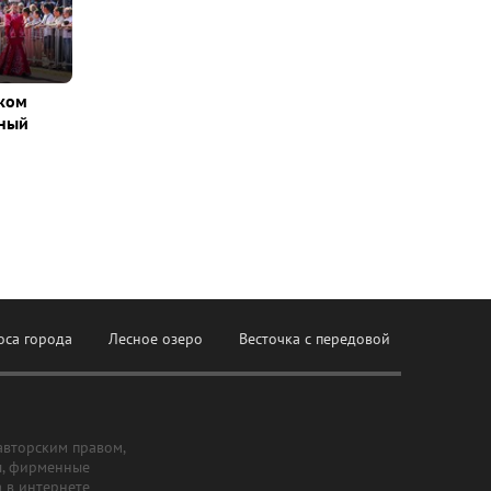
ском
вный
оса города
Лесное озеро
Весточка с передовой
авторским правом,
ы, фирменные
а в интернете