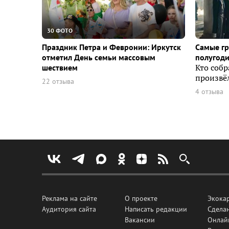
30 ФОТО
Праздник Петра и Февронии: Иркутск
Самые г
отметил День семьи массовым
полугоди
шествием
Кто собр
произвёл
22 отзыва
4 отзыва
Реклама на сайте
О проекте
Экока
Аудитория сайта
Написать редакции
Сделан
Вакансии
Онлай