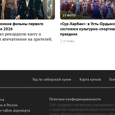
23 ФОТО
ромкие фильмы первого
«Сур-Харбан»: в Усть-Ордын
я 2026
состоялся культурно-спорти
ал рекордную кассу и
праздник
 впечатление на зрителей.
2 отзыва
Гид по сибирской кухне
Карта катков
Гол
Политика конфиденциальности
рта
Сайт содержит материалы, охраняемые 
о в России
и средства индивидуализации (логотип
н-табло аэропорта
знаки). Использование материалов сайт