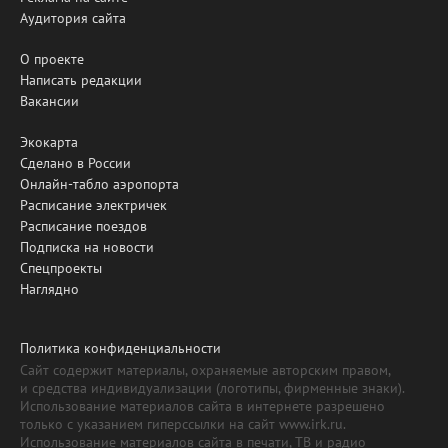
Аудитория сайта
О проекте
Написать редакции
Вакансии
Экокарта
Сделано в России
Онлайн-табло аэропорта
Расписание электричек
Расписание поездов
Подписка на новости
Спецпроекты
Наглядно
Политика конфиденциальности
Сайт содержит материалы, охраняемые авторским правом,
и средства индивидуализации (логотипы, фирменные знаки).
Использование материалов сайта в интернете разрешено
только с указанием гиперссылки на сайт www.irk.ru.
Использование материалов сайта в печати, ТВ и радио