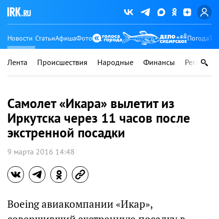
Новости
Статьи
Афиша
Фото
Погода
Ту
Лента
Происшествия
Народные
Финансы
Регионы
Самолет «Икара» вылетит из
Иркутска через 11 часов после
экстренной посадки
9 марта 2016 14:48
Boeing авиакомпании «Икар»,