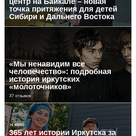
центр на Байкале – новая
точка притяжения для детей
Сибири и Дальнего Востока
«Мы ненавидим все
человечество»: подробная
история иркутских
«молоточников»
37 отзывов
28 ФОТО
365 лет истории Иркутска за