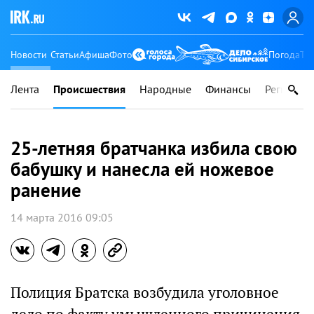
Новости
Статьи
Афиша
Фото
Погода
Ту
Лента
Происшествия
Народные
Финансы
Регионы
25-летняя братчанка избила свою
бабушку и нанесла ей ножевое
ранение
14 марта 2016 09:05
Полиция Братска возбудила уголовное