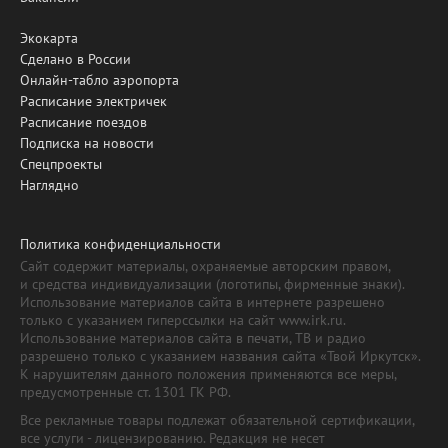
Экокарта
Сделано в России
Онлайн-табло аэропорта
Расписание электричек
Расписание поездов
Подписка на новости
Спецпроекты
Наглядно
Политика конфиденциальности
Сайт содержит материалы, охраняемые авторским правом,
и средства индивидуализации (логотипы, фирменные знаки).
Использование материалов сайта в интернете разрешено
только с указанием гиперссылки на сайт www.irk.ru.
Использование материалов сайта в печати, ТВ и радио
разрешено только с указанием названия сайта «Твой Иркутск».
К нарушителям данного положения применяются все меры,
предусмотренные ст. 1301 ГК РФ.
Все рекламные товары подлежат обязательной сертификации,
все услуги - лицензированию. Редакция не несет