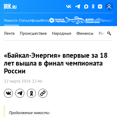
Новости
Статьи
Афиша
Фото
Погода
Ту
Лента
Происшествия
Народные
Финансы
Регионы
«Байкал-Энергия» впервые за 18
лет вышла в финал чемпионата
России
22 марта 2016 22:46
Продолжение новости: