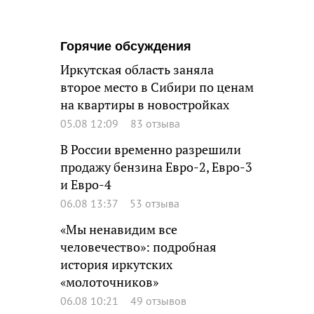
Горячие обсуждения
Иркутская область заняла
второе место в Сибири по ценам
на квартиры в новостройках
05.08 12:09
83 отзыва
В России временно разрешили
продажу бензина Евро-2, Евро-3
и Евро-4
06.08 13:37
53 отзыва
«Мы ненавидим все
человечество»: подробная
история иркутских
«молоточников»
06.08 10:21
49 отзывов