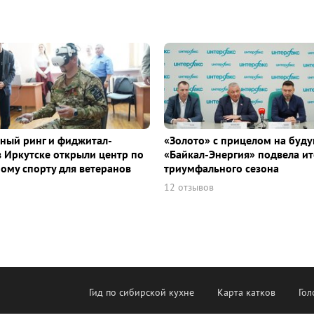
ный ринг и фиджитал-
«Золото» с прицелом на буду
в Иркутске открыли центр по
«Байкал-Энергия» подвела ит
ому спорту для ветеранов
триумфального сезона
12 отзывов
Гид по сибирской кухне
Карта катков
Гол