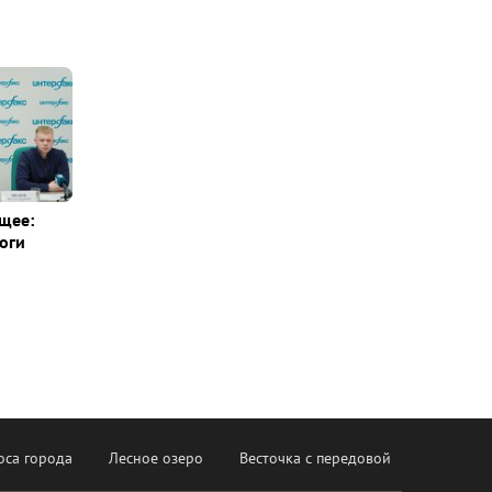
щее:
оги
оса города
Лесное озеро
Весточка с передовой