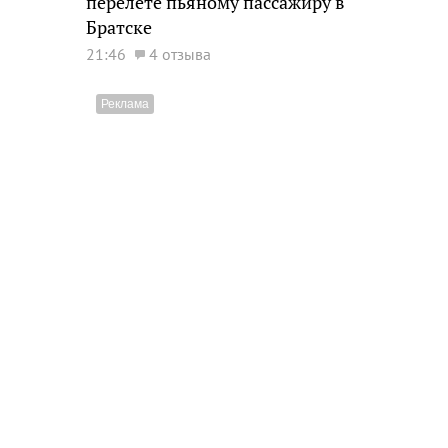
перелете пьяному пассажиру в
Братске
21:46
4 отзыва