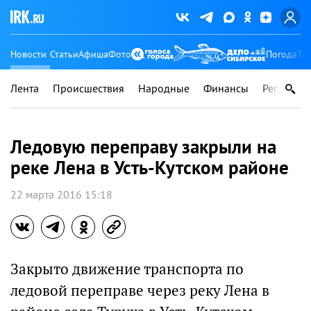
Новости
Статьи
Афиша
Фото
Погода
Ту
Лента
Происшествия
Народные
Финансы
Регионы
Ледовую переправу закрыли на
реке Лена в Усть-Кутcком районе
22 марта 2016 15:18
Закрыто движение транспорта по
ледовой переправе через реку Лена в