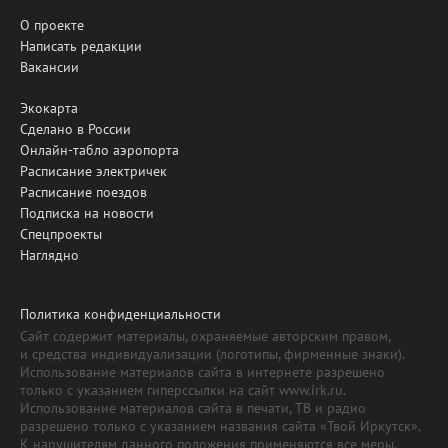
О проекте
Написать редакции
Вакансии
Экокарта
Сделано в России
Онлайн-табло аэропорта
Расписание электричек
Расписание поездов
Подписка на новости
Спецпроекты
Наглядно
Политика конфиденциальности
Сайт содержит материалы, охраняемые авторским правом,
и средства индивидуализации (логотипы, фирменные знаки).
Использование материалов сайта в интернете разрешено
только с указанием гиперссылки на сайт www.irk.ru.
Использование материалов сайта в печати, ТВ и радио
разрешено только с указанием названия сайта «Твой Иркутск».
К нарушителям данного положения применяются все меры,