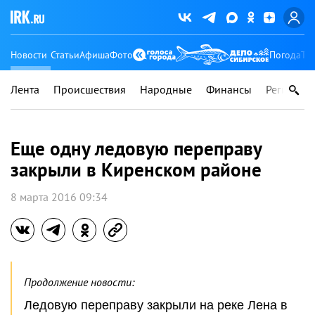
Новости
Статьи
Афиша
Фото
Погода
Ту
Лента
Происшествия
Народные
Финансы
Регионы
Еще одну ледовую переправу
закрыли в Киренском районе
8 марта 2016 09:34
Продолжение новости:
Ледовую переправу закрыли на реке Лена в