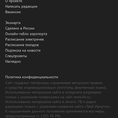
О проекте
Написать редакции
Вакансии
Экокарта
Сделано в России
Онлайн-табло аэропорта
Расписание электричек
Расписание поездов
Подписка на новости
Спецпроекты
Наглядно
Политика конфиденциальности
Сайт содержит материалы, охраняемые авторским правом,
и средства индивидуализации (логотипы, фирменные знаки).
Использование материалов сайта в интернете разрешено
только с указанием гиперссылки на сайт www.irk.ru.
Использование материалов сайта в печати, ТВ и радио
разрешено только с указанием названия сайта «Твой Иркутск».
К нарушителям данного положения применяются все меры,
предусмотренные ст. 1301 ГК РФ.