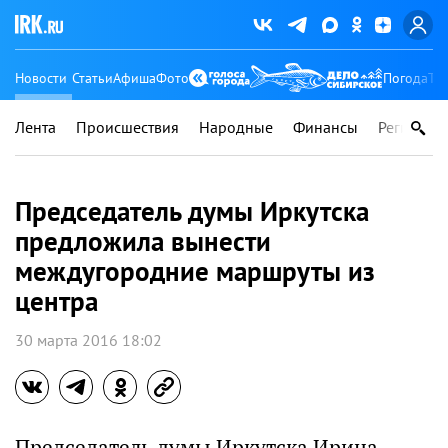
Новости
Статьи
Афиша
Фото
Погода
Ту
Лента
Происшествия
Народные
Финансы
Регионы
Председатель думы Иркутска
предложила вынести
междугородние маршруты из
центра
30 марта 2016 18:02
Председатель думы Иркутска Ирина