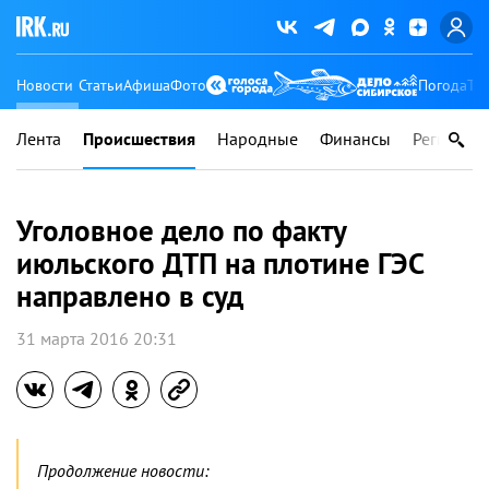
Новости
Статьи
Афиша
Фото
Погода
Ту
Лента
Происшествия
Народные
Финансы
Регионы
Уголовное дело по факту
июльского ДТП на плотине ГЭС
направлено в суд
31 марта 2016 20:31
Продолжение новости: