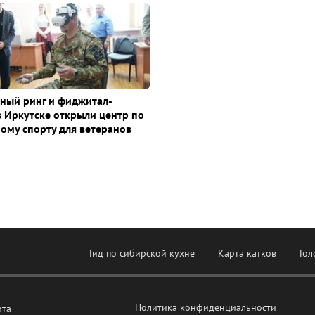
ный ринг и фиджитал-
в Иркутске открыли центр по
ому спорту для ветеранов
Гид по сибирской кухне
Карта катков
Гол
Политика конфиденциальности
рта