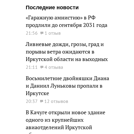
Последние новости
«Гаражную амнистию» в РФ
продлили до сентября 2031 года
21:56
1 отзыв
Ливневые дожди, грозы, град и
порывы ветра ожидаются в
Иркутской области на выходных
21:11
4 отзыва
Восьмилетние двойняшки Диана
и Даниил Луньковы пропали в
Иркутске
20:37
12 отзывов
В Качуге открыли новое здание
одного из крупнейших
авиаотделений Иркутской