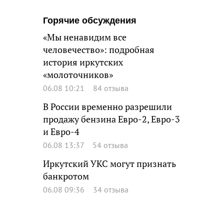
Горячие обсуждения
«Мы ненавидим все
человечество»: подробная
история иркутских
«молоточников»
06.08 10:21
84 отзыва
В России временно разрешили
продажу бензина Евро-2, Евро-3
и Евро-4
06.08 13:37
54 отзыва
Иркутский УКС могут признать
банкротом
06.08 09:36
34 отзыва