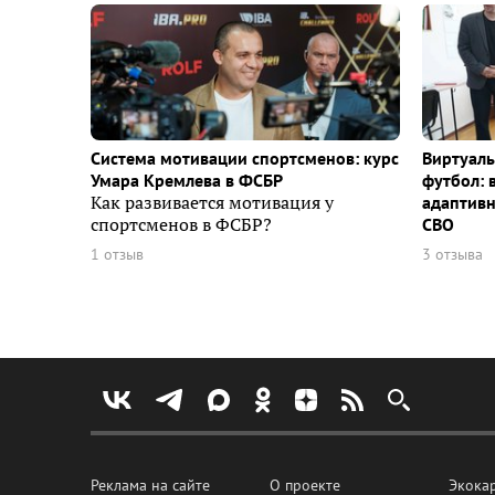
Система мотивации спортсменов: курс
Виртуаль
Умара Кремлева в ФСБР
футбол: 
Как развивается мотивация у
адаптивн
спортсменов в ФСБР?
СВО
1 отзыв
3 отзыва
Реклама на сайте
О проекте
Экока