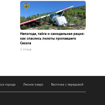
Непогода, тайга и самодельная рация:
как спаслись пилоты пропавшего
Cessna
1 отзыв
оса города
Лесное озеро
Весточка с передовой