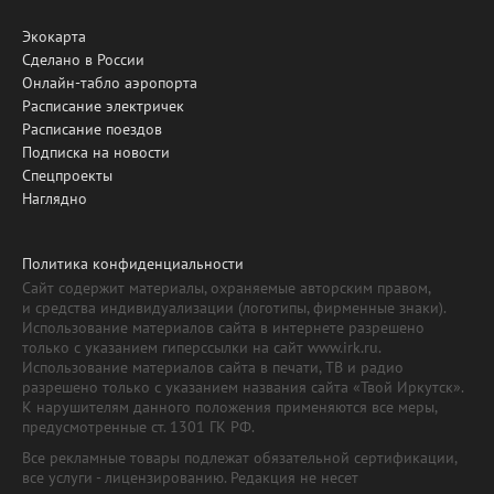
Экокарта
Сделано в России
Онлайн-табло аэропорта
Расписание электричек
Расписание поездов
Подписка на новости
Спецпроекты
Наглядно
Политика конфиденциальности
Сайт содержит материалы, охраняемые авторским правом,
и средства индивидуализации (логотипы, фирменные знаки).
Использование материалов сайта в интернете разрешено
только с указанием гиперссылки на сайт www.irk.ru.
Использование материалов сайта в печати, ТВ и радио
разрешено только с указанием названия сайта «Твой Иркутск».
К нарушителям данного положения применяются все меры,
предусмотренные ст. 1301 ГК РФ.
Все рекламные товары подлежат обязательной сертификации,
все услуги - лицензированию. Редакция не несет