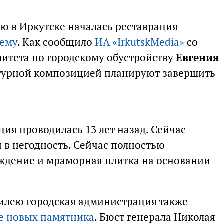
ею в Иркутске началась реставрация
ьему
. Как сообщило
ИА «IrkutskMedia»
со
митета по городскому обустройству
Евгения
птурной композицией планируют завершить
ия проводилась 13 лет назад. Сейчас
 в негодность. Сейчас полностью
ждение и мраморная плитка на основании
билею городская администрация также
е новых памятника
. Бюст генерала Николая