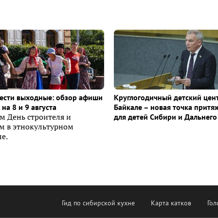
ести выходные: обзор афиши
Круглогодичный детский цен
на 8 и 9 августа
Байкале – новая точка притя
м День строителя и
для детей Сибири и Дальнего
ем в этнокультурном
е.
Гид по сибирской кухне
Карта катков
Гол