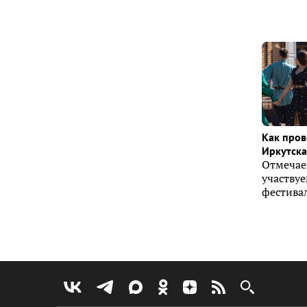
Как пров
Иркутска 
Отмечае
участву
фестивал