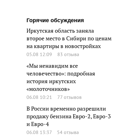
Горячие обсуждения
Иркутская область заняла
второе место в Сибири по ценам
на квартиры в новостройках
05.08 12:09
83 отзыва
«Мы ненавидим все
человечество»: подробная
история иркутских
«молоточников»
06.08 10:21
77 отзывов
В России временно разрешили
продажу бензина Евро-2, Евро-3
и Евро-4
06.08 13:37
54 отзыва