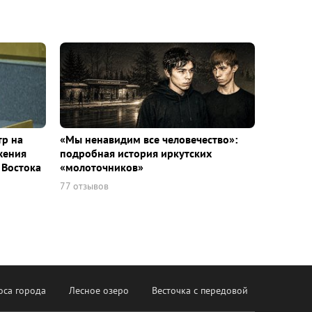
тр на
«Мы ненавидим все человечество»:
жения
подробная история иркутских
 Востока
«молоточников»
77 отзывов
оса города
Лесное озеро
Весточка с передовой