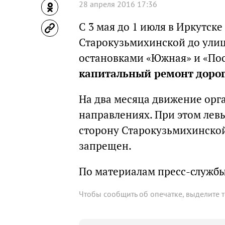
28 апреля 2016 17:36
С 3 мая до 1 июля в Иркутск
Старокузьмихинской до ули
остановками «Южная» и «Пос
капитальный ремонт доро
На два месяца движение орг
направлениях. При этом лев
сторону Старокузьмихинской
запрещен.
По материалам пресс-служб
Чтобы сообщить об опечатке, выделите 