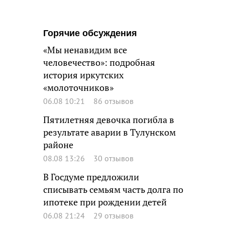
Горячие обсуждения
«Мы ненавидим все
человечество»: подробная
история иркутских
«молоточников»
06.08 10:21
86 отзывов
Пятилетняя девочка погибла в
результате аварии в Тулунском
районе
08.08 13:26
30 отзывов
В Госдуме предложили
списывать семьям часть долга по
ипотеке при рождении детей
06.08 21:24
29 отзывов