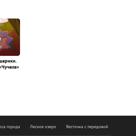
шарики.
«Чучела»
оса города
Лесное озеро
Весточка с передовой