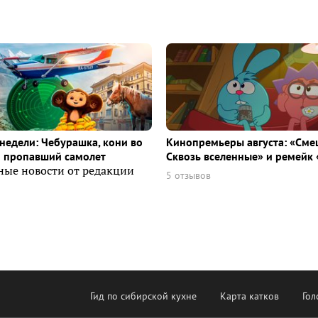
недели: Чебурашка, кони во
Кинопремьеры августа: «Сме
и пропавший самолет
Сквозь вселенные» и ремейк 
ные новости от редакции
5 отзывов
Гид по сибирской кухне
Карта катков
Гол