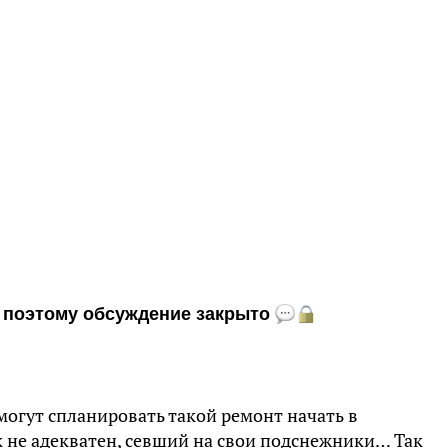
и, поэтому обсуждение закрыто
могут спланировать такой ремонт начать в
к не адекватен, севший на свои подснежники… Так