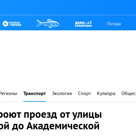
Погода
Регионы
Транспорт
Экология
Спорт
Культура
Общес
роют проезд от улицы
ой до Академической