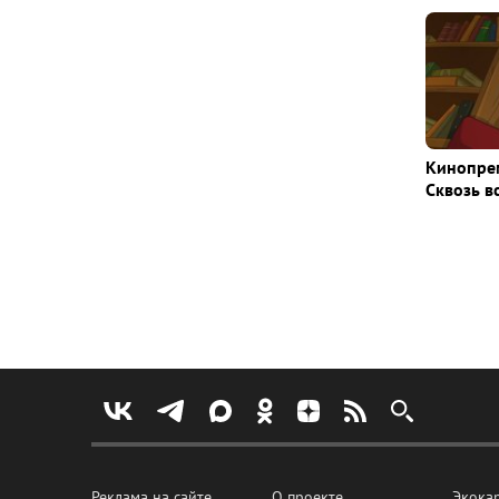
Кинопрем
Сквозь в
Реклама на сайте
О проекте
Экока