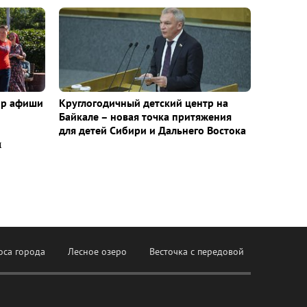
ор афиши
Круглогодичный детский центр на
Байкале – новая точка притяжения
для детей Сибири и Дальнего Востока
м
оса города
Лесное озеро
Весточка с передовой