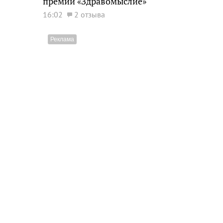
премии «Здравомыслие»
16:02
2 отзыва