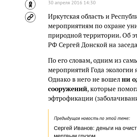
30 апреля 2016 14:30
Иркутская область и Респуб
мероприятиям по охране ун
природной территории. Об э
РФ Сергей Донской на засед
По его словам, одним из са
мероприятий Года экологии 
Однако в него не вошел
ни о
сооружений
, которые помо
эфтрофикации (заболачивани
Предыдущая новость по этой теме:
Сергей Иванов: деньги на очис
мертвым грузом