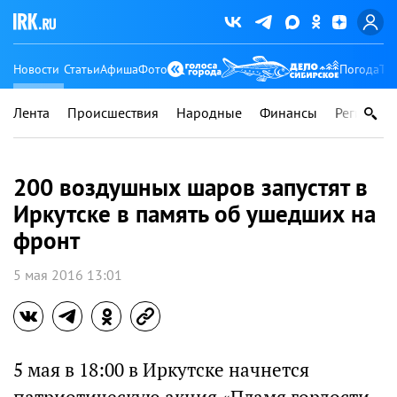
Новости
Статьи
Афиша
Фото
Погода
Ту
Лента
Происшествия
Народные
Финансы
Регионы
200 воздушных шаров запустят в
Иркутске в память об ушедших на
фронт
5 мая 2016 13:01
5 мая в 18:00 в Иркутске начнется