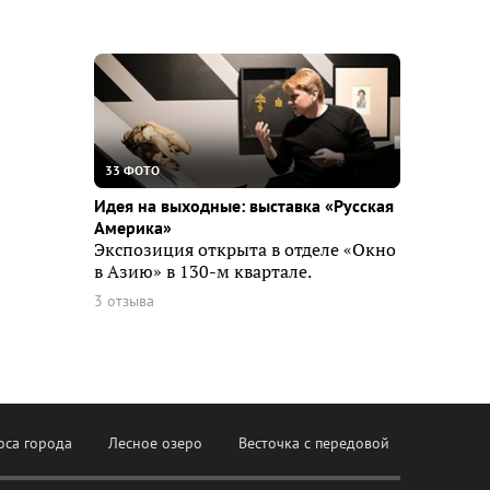
33 ФОТО
Идея на выходные: выставка «Русская
Америка»
Экспозиция открыта в отделе «Окно
в Азию» в 130-м квартале.
3 отзыва
оса города
Лесное озеро
Весточка с передовой