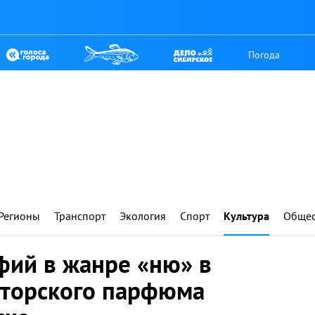
Погода
Регионы
Транспорт
Экология
Спорт
Культура
Общес
фий в жанре «ню» в
торского парфюма