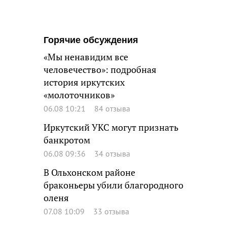
Горячие обсуждения
«Мы ненавидим все
человечество»: подробная
история иркутских
«молоточников»
06.08 10:21
84 отзыва
Иркутский УКС могут признать
банкротом
06.08 09:36
34 отзыва
В Ольхонском районе
браконьеры убили благородного
оленя
07.08 10:09
33 отзыва