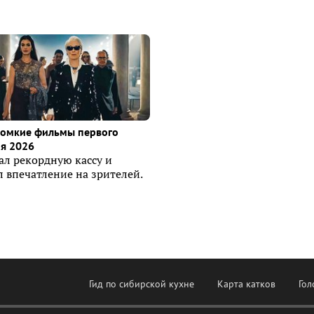
ромкие фильмы первого
я 2026
ал рекордную кассу и
 впечатление на зрителей.
Гид по сибирской кухне
Карта катков
Гол