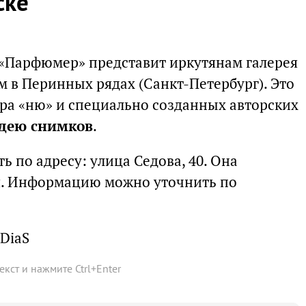
ске
«Парфюмер» представит иркутянам галерея
м в Перинных рядах (Санкт-Петербург). Это
ра «ню» и специально созданных авторских
дею снимков
.
ь по адресу: улица Седова, 40. Она
ня. Информацию можно уточнить по
DiaS
текст и нажмите
Ctrl
+
Enter