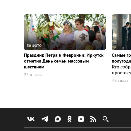
30 ФОТО
Праздник Петра и Февронии: Иркутск
Самые г
отметил День семьи массовым
полугоди
шествием
Кто собр
произвёл
22 отзыва
4 отзыва