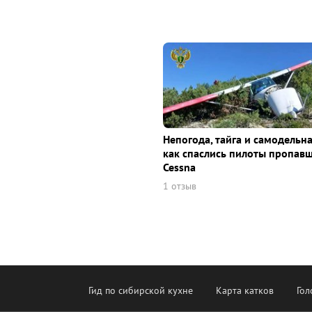
Непогода, тайга и самодельна
как спаслись пилоты пропав
Cessna
1 отзыв
Гид по сибирской кухне
Карта катков
Гол