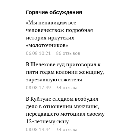
Горячие обсуждения
«Мы ненавидим все
человечество»: подробная
история иркутских
«молоточников»
06.08 10:21
86 отзывов
В Шелехове суд приговорил к
пяти годам колонии женщину,
зарезавшую сожителя
08.08 17:49
34 отзыва
В Куйтуне следком возбудил
дело в отношении мужчины,
передавшего мотоцикл своему
12-летнему сыну
08.08 14:44
34 отзыва