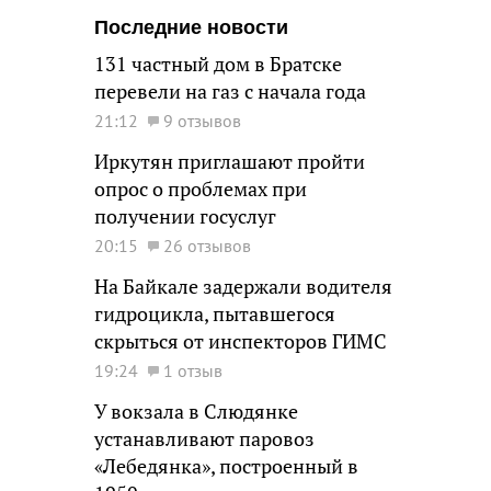
Последние новости
131 частный дом в Братске
перевели на газ с начала года
21:12
9 отзывов
Иркутян приглашают пройти
опрос о проблемах при
получении госуслуг
20:15
26 отзывов
На Байкале задержали водителя
гидроцикла, пытавшегося
скрыться от инспекторов ГИМС
19:24
1 отзыв
У вокзала в Слюдянке
устанавливают паровоз
«Лебедянка», построенный в