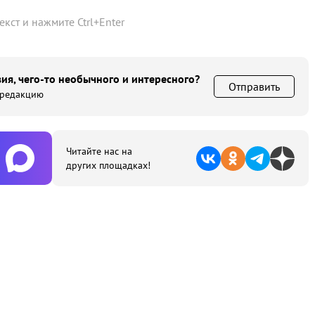
текст и нажмите
Ctrl
+
Enter
ия, чего-то необычного и интересного?
Отправить
 редакцию
Читайте нас на
других площадках!