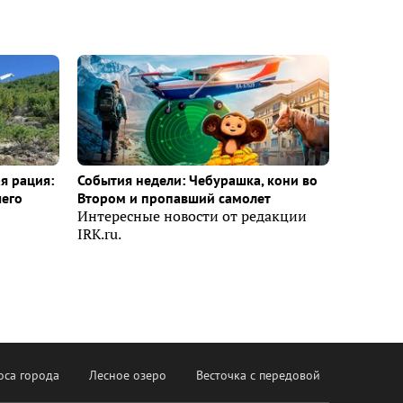
я рация:
События недели: Чебурашка, кони во
шего
Втором и пропавший самолет
Интересные новости от редакции
IRK.ru.
оса города
Лесное озеро
Весточка с передовой