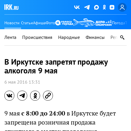
Новости
Статьи
Афиша
Фото
Погода
Ту
Лента
Происшествия
Народные
Финансы
Регионы
В Иркутске запретят продажу
алкоголя 9 мая
6 мая 2016 13:31
9 мая
с 8:00 до 24:00
в Иркутске будет
запрещена розничная продажа