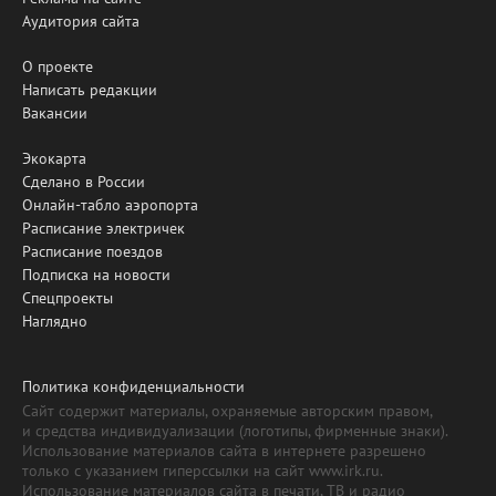
Аудитория сайта
О проекте
Написать редакции
Вакансии
Экокарта
Сделано в России
Онлайн-табло аэропорта
Расписание электричек
Расписание поездов
Подписка на новости
Спецпроекты
Наглядно
Политика конфиденциальности
Сайт содержит материалы, охраняемые авторским правом,
и средства индивидуализации (логотипы, фирменные знаки).
Использование материалов сайта в интернете разрешено
только с указанием гиперссылки на сайт www.irk.ru.
Использование материалов сайта в печати, ТВ и радио