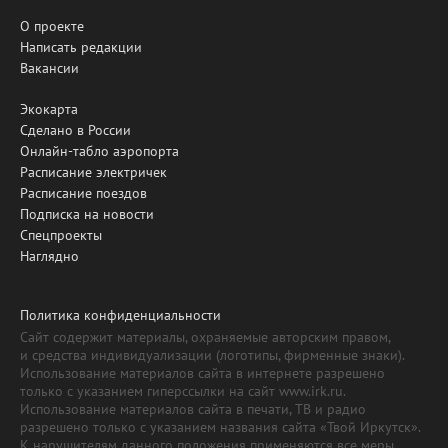
О проекте
Написать редакции
Вакансии
Экокарта
Сделано в России
Онлайн-табло аэропорта
Расписание электричек
Расписание поездов
Подписка на новости
Спецпроекты
Наглядно
Политика конфиденциальности
Сайт содержит материалы, охраняемые авторским правом,
и средства индивидуализации (логотипы, фирменные знаки).
Использование материалов сайта в интернете разрешено
только с указанием гиперссылки на сайт www.irk.ru.
Использование материалов сайта в печати, ТВ и радио
разрешено только с указанием названия сайта «Твой Иркутск».
К нарушителям данного положения применяются все меры,