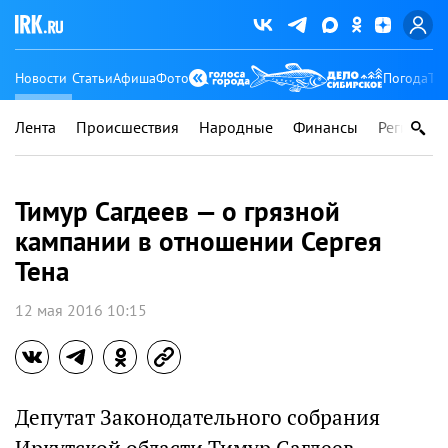
Новости
Статьи
Афиша
Фото
Погода
Ту
Лента
Происшествия
Народные
Финансы
Регионы
Тимур Сагдеев — о грязной
кампании в отношении Сергея
Тена
12 мая 2016 10:15
Депутат Законодательного собрания