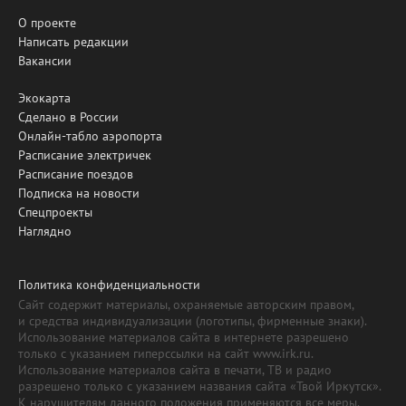
О проекте
Написать редакции
Вакансии
Экокарта
Сделано в России
Онлайн-табло аэропорта
Расписание электричек
Расписание поездов
Подписка на новости
Спецпроекты
Наглядно
Политика конфиденциальности
Сайт содержит материалы, охраняемые авторским правом,
и средства индивидуализации (логотипы, фирменные знаки).
Использование материалов сайта в интернете разрешено
только с указанием гиперссылки на сайт www.irk.ru.
Использование материалов сайта в печати, ТВ и радио
разрешено только с указанием названия сайта «Твой Иркутск».
К нарушителям данного положения применяются все меры,