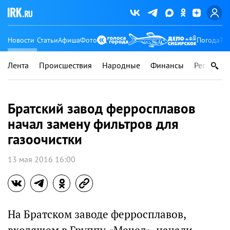
Новости
Статьи
Афиша
Фото
Погода
Ту
Лента
Происшествия
Народные
Финансы
Регионы
Братский завод ферросплавов
начал замену фильтров для
газоочистки
13 мая 2016 16:00
На Братском заводе ферросплавов,