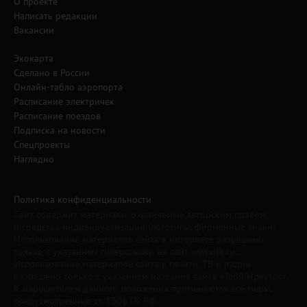
О проекте
Написать редакции
Вакансии
Экокарта
Сделано в России
Онлайн-табло аэропорта
Расписание электричек
Расписание поездов
Подписка на новости
Спецпроекты
Наглядно
Политика конфиденциальности
Сайт содержит материалы, охраняемые авторским правом,
и средства индивидуализации (логотипы, фирменные знаки).
Использование материалов сайта в интернете разрешено
только с указанием гиперссылки на сайт www.irk.ru.
Использование материалов сайта в печати, ТВ и радио
разрешено только с указанием названия сайта «Твой Иркутск».
К нарушителям данного положения применяются все меры,
предусмотренные ст. 1301 ГК РФ.