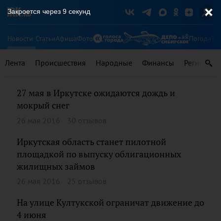
Закроется через
9
секунд
Новости
Статьи
Афиша
Фото
Погода
Ту
Лента
Происшествия
Народные
Финансы
Регионы
27 мая в Иркутске ожидаются дождь и
мокрый снег
26 мая 2016
30 отзывов
Иркутская область станет пилотной
площадкой по выпуску облигационных
жилищных займов
26 мая 2016
25 отзывов
На улице Култукской ограничат движение до
4 июня