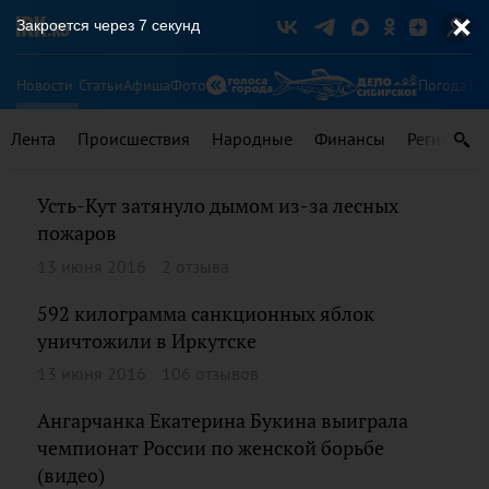
Закроется через
7
секунд
Новости
Статьи
Афиша
Фото
Погода
Ту
Лента
Происшествия
Народные
Финансы
Регионы
Усть-Кут затянуло дымом из-за лесных
пожаров
13 июня 2016
2 отзыва
592 килограмма санкционных яблок
уничтожили в Иркутске
13 июня 2016
106 отзывов
Ангарчанка Екатерина Букина выиграла
чемпионат России по женской борьбе
(видео)