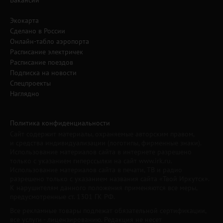
Вакансии
Экокарта
Сделано в России
Онлайн-табло аэропорта
Расписание электричек
Расписание поездов
Подписка на новости
Спецпроекты
Наглядно
Политика конфиденциальности
Сайт содержит материалы, охраняемые авторским правом,
и средства индивидуализации (логотипы, фирменные знаки).
Использование материалов сайта в интернете разрешено
только с указанием гиперссылки на сайт www.irk.ru.
Использование материалов сайта в печати, ТВ и радио
разрешено только с указанием названия сайта «Твой Иркутск».
К нарушителям данного положения применяются все меры,
предусмотренные ст. 1301 ГК РФ.
Все рекламные товары подлежат обязательной сертификации,
все услуги - лицензированию. Редакция не несет