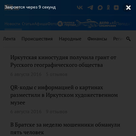
Закроется через
9
секунд
Новости
Статьи
Афиша
Фото
Погода
Ту
Лента
Происшествия
Народные
Финансы
Регионы
Иркутская киностудия получила грант от
Русского географического общества
6 августа 2016
5 отзывов
QR-коды с информацией о картинах
разместили в Иркутском художественном
музее
6 августа 2016
9 отзывов
В Братске за неделю мошенники обманули
пять человек