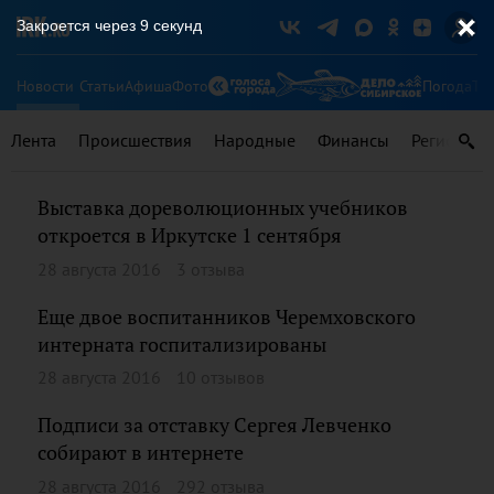
Закроется через
9
секунд
Новости
Статьи
Афиша
Фото
Погода
Ту
Лента
Происшествия
Народные
Финансы
Регионы
Выставка дореволюционных учебников
откроется в Иркутске 1 сентября
28 августа 2016
3 отзыва
Еще двое воспитанников Черемховского
интерната госпитализированы
28 августа 2016
10 отзывов
Подписи за отставку Сергея Левченко
собирают в интернете
28 августа 2016
292 отзыва