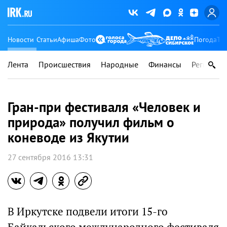
Новости
Статьи
Афиша
Фото
Погода
Ту
Лента
Происшествия
Народные
Финансы
Регионы
Гран-при фестиваля «Человек и
природа» получил фильм о
коневоде из Якутии
27 сентября 2016 13:31
В Иркутске подвели итоги 15-го