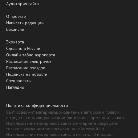
Аудитория сайта
О проекте
Написать редакции
Вакансии
Экокарта
Сделано в России
Онлайн-табло аэропорта
Расписание электричек
Расписание поездов
Подписка на новости
Спецпроекты
Наглядно
Политика конфиденциальности
Сайт содержит материалы, охраняемые авторским правом,
и средства индивидуализации (логотипы, фирменные знаки).
Использование материалов сайта в интернете разрешено
только с указанием гиперссылки на сайт www.irk.ru.
Использование материалов сайта в печати, ТВ и радио