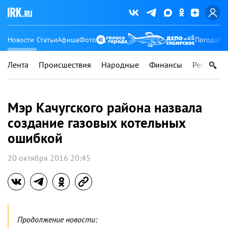
Новости
Статьи
Афиша
Фото
Погода
Ту
Лента
Происшествия
Народные
Финансы
Регионы
Мэр Качугского района назвала
создание газовых котельных
ошибкой
20 октября 2016 20:45
Продолжение новости: