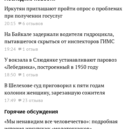
Иркутян приглашают пройти опрос о проблемах
при получении госуслуг
20:15
6 отзывов
На Байкале задержали водителя гидроцикла,
пытавшегося скрыться от инспекторов ГИМС
19:24
1 отзыв
У вокзала в Слюдянке устанавливают паровоз
«Лебедянка», построенный в 1950 году
18:50
1 отзыв
В Шелехове суд приговорил к пяти годам
колонии женщину, зарезавшую сожителя
17:49
23 отзыва
Горячие обсуждения
«Мы ненавидим все человечество»: подробная
история иркутских «молоточников»