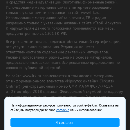
и средства индивидуализации (логотипы, фирменные знаки).
Использование материалов сайта в интернете разрешено
только с указанием гиперссылки на сайт www.irk.ru.
Использование материалов сайта в печати, ТВ и радио
разрешено только с указанием названия сайта «Твой Иркутск».
К нарушителям данного положения применяются все меры,
предусмотренные ст. 1301 ГК РФ.
Все рекламные товары подлежат обязательной сертификации,
все услуги - лицензированию. Редакция не несет
ответственности за содержание рекламных материалов.
Реклама изготовлена и размещена на основе материалов,
предоставленных заказчиком. Все рекламные предложения не
являются публичной офертой.
На сайте www.irk.ru размещаются в том числе и материалы
от информационного агентства «Иркутск онлайн» ("Irkutsk
Online") (регистрационный номер СМИ ИА № ФС77-74154
от 29 октября 2018 г., выдан Федеральной службой по надзору
в сфере связи, информационных технологий и массовых
коммуникаций) с соответствующей пометкой. Учредитель —
На информационном ресурсе применяются cookie-файлы. Оставаясь на
ООО «Ирк.ру». Главный редактор — Павлова С.В., Электронный
сайте, вы подтверждаете свое
согласие
на их использование.
адрес редакции:
news@irk.ru
.
Телефон редакции:
+7 (3952) 48-88-50
Я согласен
18+
© 2003–2026 IRK.ru Твой Иркутск