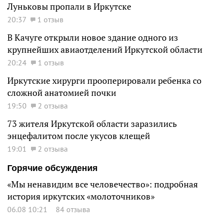
Луньковы пропали в Иркутске
20:37
1 отзыв
В Качуге открыли новое здание одного из
крупнейших авиаотделений Иркутской области
20:24
1 отзыв
Иркутские хирурги прооперировали ребенка со
сложной анатомией почки
19:50
2 отзыва
73 жителя Иркутской области заразились
энцефалитом после укусов клещей
19:01
2 отзыва
Горячие обсуждения
«Мы ненавидим все человечество»: подробная
история иркутских «молоточников»
06.08 10:21
84 отзыва