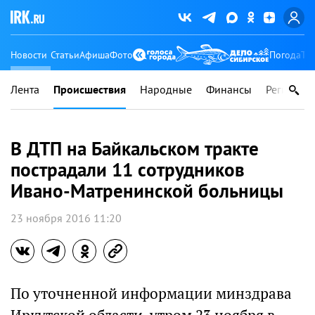
Новости
Статьи
Афиша
Фото
Погода
Ту
Лента
Происшествия
Народные
Финансы
Регионы
В ДТП на Байкальском тракте
пострадали 11 сотрудников
Ивано-Матренинской больницы
23 ноября 2016 11:20
По уточненной информации минздрава